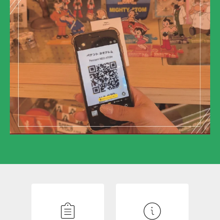
N
E
W
S