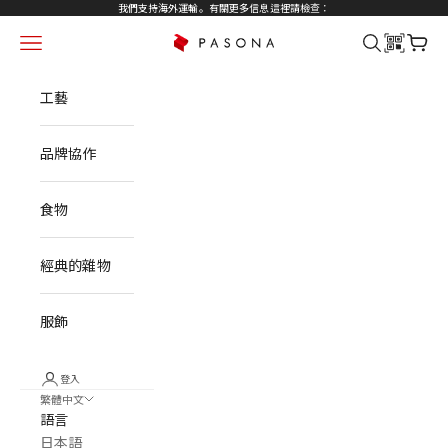
跳到內容
我們支持海外運輸。有關更多信息
這裡
請檢查：
菜單
搜尋
大車
PASONA NATUREVERSE
工藝
品牌協作
食物
經典的雜物
服飾
登入
繁體中文
語言
日本語