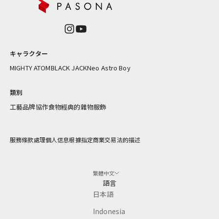
再
入
荷
情
報
キャラクター
を
お
MIGHTY ATOM
BLACK JACK
Neo Astro Boy
届
け
類別
し
工藝
品牌協作
食物
經典的雜物
服飾
ま
す
服務條款
處理個人信息
根據指定商業交易法的描述
繁體中文
CRIBE
語言
日本語
Indonesia