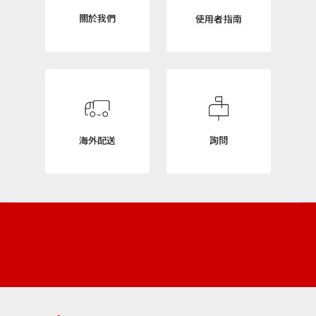
L
關於我們
使用者指南
E
T
T
E
R
海外配送
詢問
ニ
ュ
ー
ス
レ
タ
ー
新
商
品
や