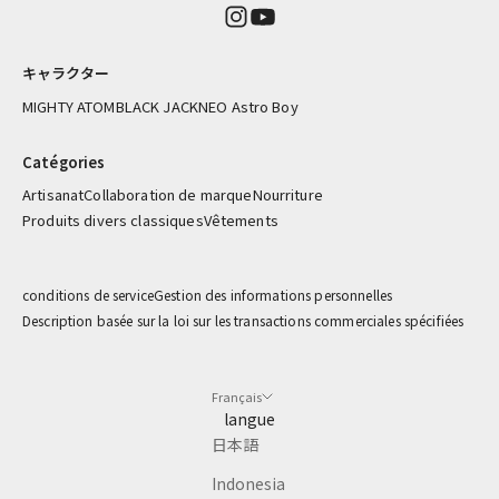
荷
情
報
キャラクター
を
お
MIGHTY ATOM
BLACK JACK
NEO Astro Boy
届
け
Catégories
し
Artisanat
Collaboration de marque
Nourriture
ま
Produits divers classiques
Vêtements
す
mail
conditions de service
Gestion des informations personnelles
Description basée sur la loi sur les transactions commerciales spécifiées
CRIBE
Français
langue
日本語
Indonesia