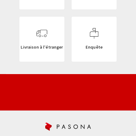
E
T
T
E
R
Livraison à l'étranger
Enquête
ニ
ュ
ー
ス
レ
タ
ー
新
商
品
や
再
入