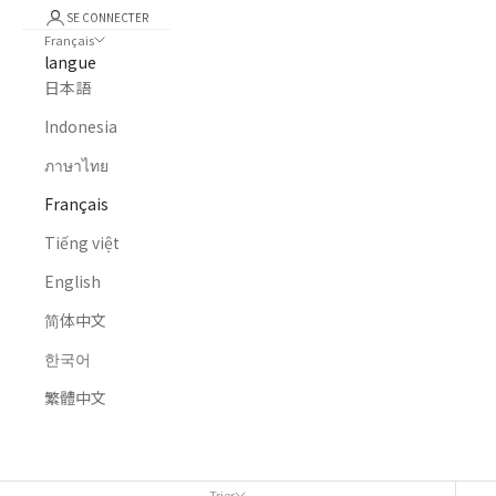
SE CONNECTER
Français
langue
日本語
Indonesia
ภาษาไทย
Français
Tiếng việt
English
简体中文
한국어
繁體中文
MAISON
TOUS LES PRODUITS
TAUX D'IMPOSITION RÉDUIT (8%)
Trier