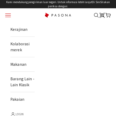
Lewati Konten
Kami mendukung pengiriman luar negeri. Untuk informasi lebih lanjut
Di Sini
Silakan
periksa dengan:
menu
mencari
keran
PASONA NATUREVERSE
Kerajinan
Kolaborasi
merek
Makanan
Barang Lain -
Lain Klasik
Pakaian
LOGIN