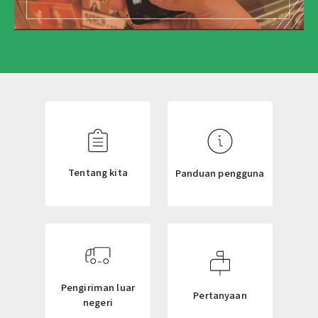
N
E
W
S
L
Tentang kita
Panduan pengguna
E
T
T
E
R
Pengiriman luar
Pertanyaan
negeri
ニ
ュ