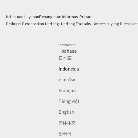
す
Ketentuan Layanan
Penanganan Informasi Pribadi
mail
Deskripsi Berdasarkan Undang -Undang Transaksi Komersial yang Ditentuka
CRIBE
Indonesia
bahasa
日本語
Indonesia
ภาษาไทย
Français
Tiếng việt
English
简体中文
한국어