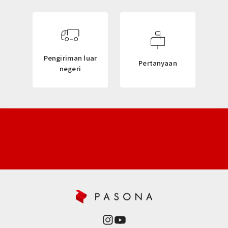
T
T
E
R
Pengiriman luar
Pertanyaan
negeri
ニ
ュ
ー
ス
レ
タ
ー
新
商
品
や
再
入
荷
情