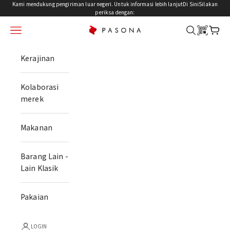
Lewati Konten
Kami mendukung pengiriman luar negeri. Untuk informasi lebih lanjut
Di Sini
Silakan
periksa dengan:
menu
mencari
keran
PASONA NATUREVERSE
Kerajinan
Kolaborasi
merek
Makanan
Barang Lain -
Lain Klasik
Pakaian
LOGIN