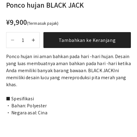
Ponco hujan BLACK JACK
Harga penjualan
¥9,900
(Termasuk pajak)
Mengurangi kuantitas
Tingkatkan kuantitasnya
Tambahkan ke Keranjang
Ponco hujan ini aman bahkan pada hari -hari hujan. Desain
yang luas membuatnya aman bahkan pada hari -hari ketika
Anda memiliki banyak barang bawaan. BLACK JACKIni
memiliki desain lucu yang mereproduksi pita merah yang
khas.
■ Spesifikasi
・ Bahan: Polyester
・ Negara asal: Cina