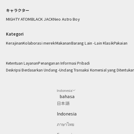
報
キャラクター
を
お
MIGHTY ATOM
BLACK JACK
Neo Astro Boy
届
け
Kategori
し
Kerajinan
Kolaborasi merek
Makanan
Barang Lain -Lain Klasik
Pakaian
ま
す
Ketentuan Layanan
Penanganan Informasi Pribadi
 email
Deskripsi Berdasarkan Undang -Undang Transaksi Komersial yang Ditentuka
CRIBE
Indonesia
bahasa
日本語
Indonesia
ภาษาไทย