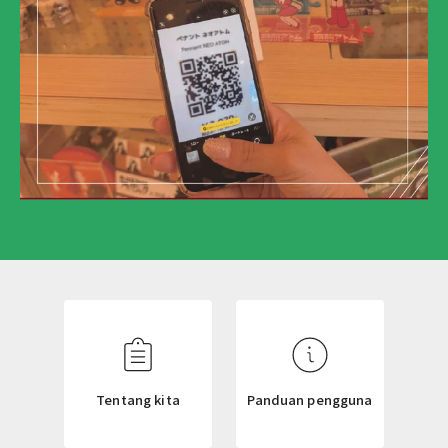
N
E
W
S
L
Tentang kita
Panduan pengguna
E