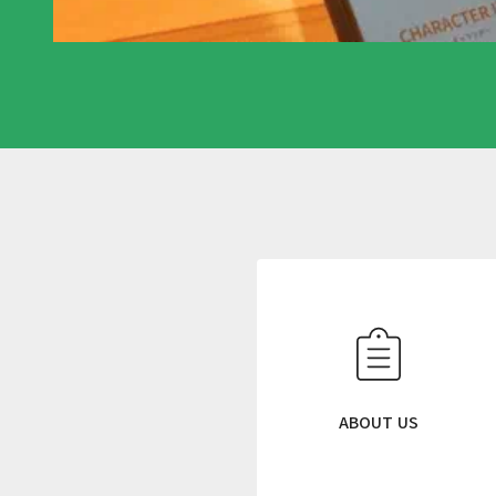
N
E
W
S
L
E
T
ABOUT US
T
E