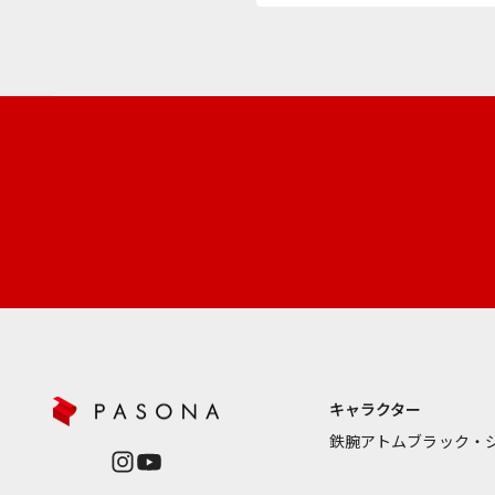
R
ニ
ュ
ー
ス
レ
タ
ー
新
商
品
や
再
入
キャラクター
荷
鉄腕アトム
ブラック・
情
報
を