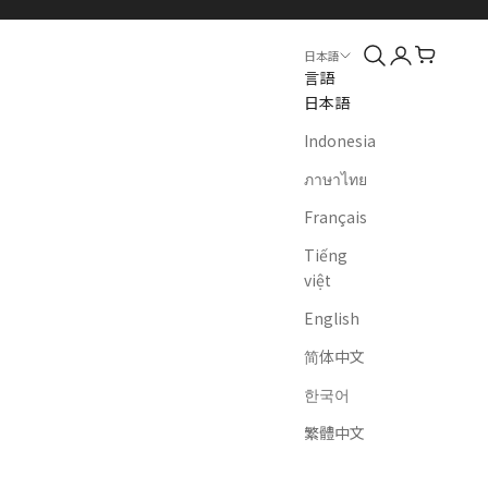
検索
ログイン
カート
日本語
言語
日本語
Indonesia
ภาษาไทย
Français
Tiếng
việt
English
简体中文
한국어
繁體中文