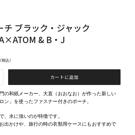
ーチ ブラック・ジャック
A×ATOM & B・J
格
（税込）
を増やす
カートに追加
門の和紙メーカー、大直（おおなお）が作った新しい
ロン」を使ったファスナー付きのポーチ。
で、水に強いのが特徴です。
お出かけや、旅行の時の衣類用ケースにもおすすめで