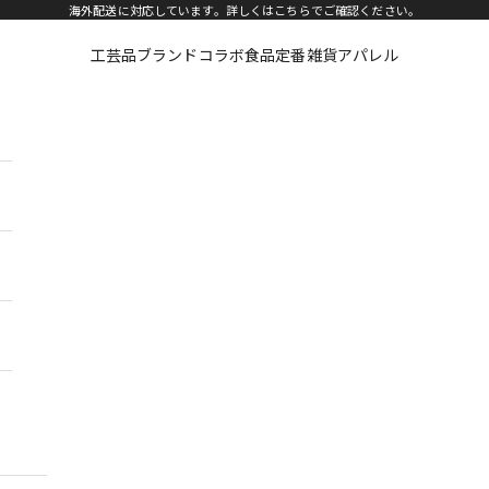
海外配送に対応しています。詳しくは
こちら
でご確認ください。
工芸品
ブランドコラボ
食品
定番雑貨
アパレル