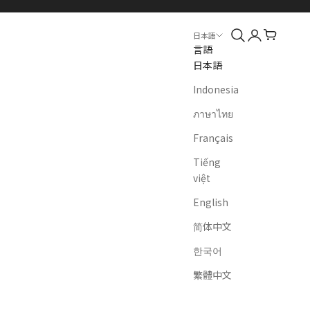
検索
ログイン
カート
日本語
言語
日本語
Indonesia
ภาษาไทย
Français
Tiếng
việt
English
简体中文
한국어
繁體中文