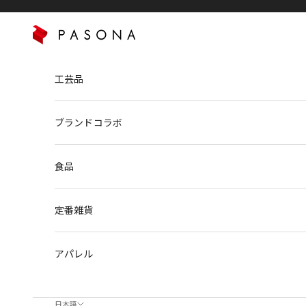
コンテンツへスキップ
PASONA NATUREVERSE
工芸品
ブランドコラボ
食品
定番雑貨
アパレル
日本語