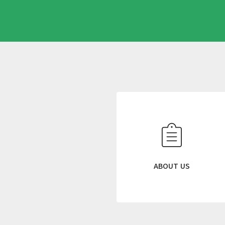
N
E
W
S
L
E
T
ABOUT US
T
E
R
ニ