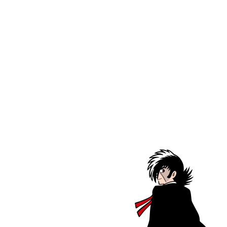
リーサイズ アト
スカジャン アトム PASONA×ATOM
半袖Tシャツ 
& B・J
& B・J
FOR LIFE.
B・J
セール価格
¥82,500
セール価格
¥4,675