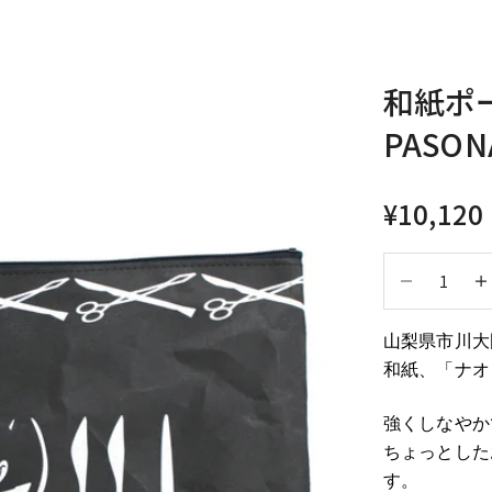
和紙ポ
PASON
セール価
¥10,120
数量を減らす
数量
山梨県市川大
和紙、「ナオ
強くしなやか
ちょっとした
す。