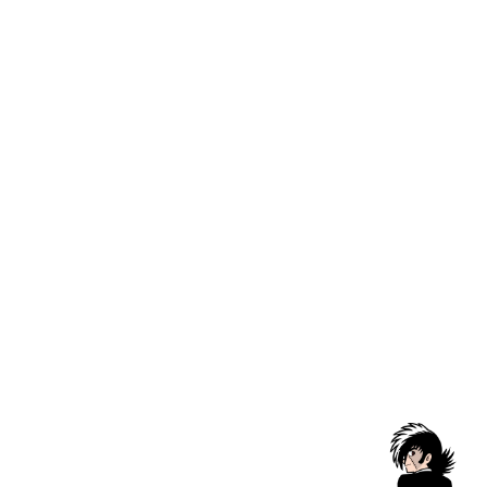
【大阪・関西万博オフィシ
【大阪・関西万博
キャッ
オプションを選択
オプションを選択
カ
ャルグッズ】半袖Tシャツ ア
×PASONAオフィシャルグ
イズ 
トム 「THANK YOU FOR
ッズ】半袖Tシャツ アトム
PASO
LIFE.」 PASONA×ATOM &
ハート (黒)
セー
¥5,28
B・J
PASONA×ATOM & B・J
セール価格
セール価格
¥5,500
¥5,500