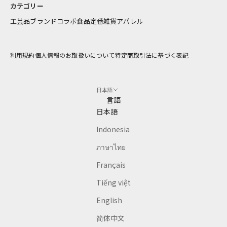
け
カテゴリー
し
工芸品
ブランドコラボ
食品
定番雑貨
アパレル
ま
す
利用規約
個人情報のお取扱いについて
特定商取引法に基づく表記
アドレス
日本語
CRIBE
言語
日本語
Indonesia
ภาษาไทย
Français
Tiếng việt
English
简体中文