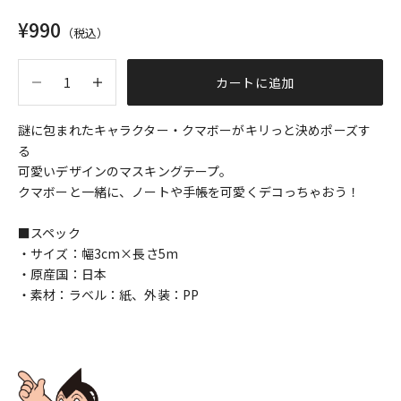
セール価格
¥990
（税込）
数量を減らす
数量を増やす
カートに追加
謎に包まれたキャラクター・クマボーがキリっと決めポーズす
る
可愛いデザインのマスキングテープ。
クマボーと一緒に、ノートや手帳を可愛くデコっちゃおう！
■スペック
・サイズ：幅3cm×長さ5m
・原産国：日本
・素材：ラベル：紙、外装：PP