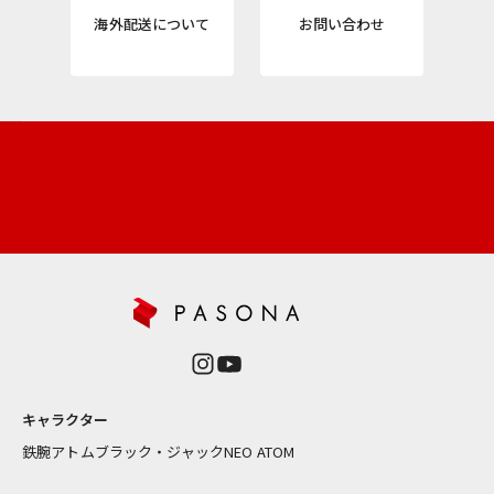
R
海外配送について
お問い合わせ
ニ
ュ
ー
ス
レ
タ
ー
新
商
品
や
再
入
荷
情
報
キャラクター
を
お
鉄腕アトム
ブラック・ジャック
NEO ATOM
届