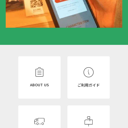
N
E
W
S
L
ABOUT US
ご利用ガイド
E
T
T
E