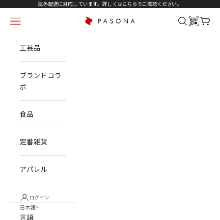
コンテンツへスキップ
海外配送に対応しています。詳しくは
こちら
でご確認ください。
メニュー
検索
カート
PASONA NATUREVERSE
工芸品
ブランドコラ
ボ
食品
定番雑貨
アパレル
ログイン
日本語
言語