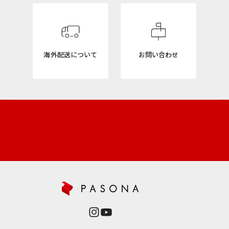
T
E
R
海外配送について
お問い合わせ
ニ
ュ
ー
ス
レ
タ
ー
新
商
品
や
再
入
荷
情