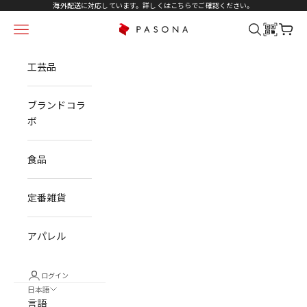
コンテンツへスキップ
海外配送に対応しています。詳しくは
こちら
でご確認ください。
メニュー
検索
カート
PASONA NATUREVERSE
工芸品
ブランドコラ
ボ
食品
定番雑貨
アパレル
ログイン
日本語
言語