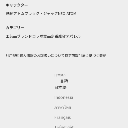
報
キャラクター
を
お
鉄腕アトム
ブラック・ジャック
NEO ATOM
届
け
カテゴリー
し
工芸品
ブランドコラボ
食品
定番雑貨
アパレル
ま
す
利用規約
個人情報のお取扱いについて
特定商取引法に基づく表記
アドレス
日本語
CRIBE
言語
日本語
Indonesia
ภาษาไทย
Français
Tiếng việt