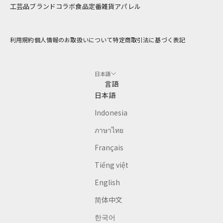
し
工芸品
ブランドコラボ
食品
定番雑貨
アパレル
ま
す
利用規約
個人情報のお取扱いについて
特定商取引法に基づく表記
アドレス
日本語
CRIBE
言語
日本語
Indonesia
ภาษาไทย
Français
Tiếng việt
English
简体中文
한국어