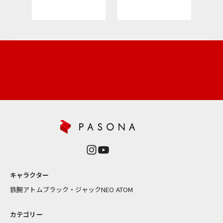
ニ
ュ
ー
ス
レ
タ
ー
新
商
品
や
再
入
荷
情
報
キャラクター
を
お
鉄腕アトム
ブラック・ジャック
NEO ATOM
届
け
カテゴリー