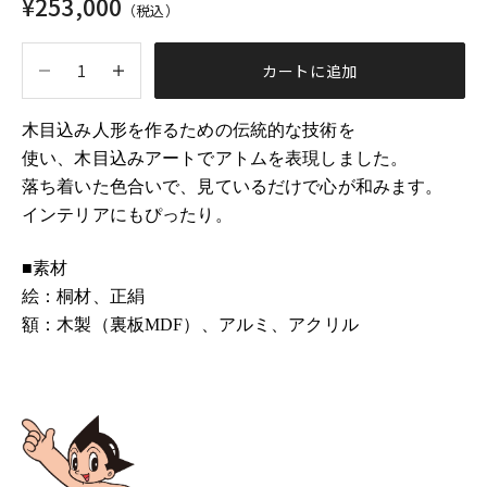
セール価格
¥253,000
（税込）
数量を減らす
数量を増やす
カートに追加
木目込み人形を作るための伝統的な技術を
使い、木目込みアートでアトムを表現しました。
落ち着いた色合いで、見ているだけで心が和みます。
インテリアにもぴったり。
■素材
絵：桐材、正絹
額：木製（裏板MDF）、アルミ、アクリル