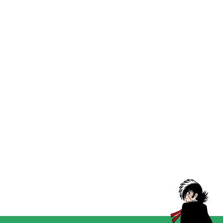
【大阪・関西万博オフィシ
【大阪・関西万博
キャッ
オプションを選択
オプションを選択
カ
ャルグッズ】半袖Tシャツ ア
×PASONAオフィシャルグ
イズ 
トム 「THANK YOU FOR
ッズ】半袖Tシャツ アトム
PASO
LIFE.」 PASONA×ATOM &
ハート (黒)
セー
¥5,28
B・J
PASONA×ATOM & B・J
セール価格
セール価格
¥5,500
¥5,500