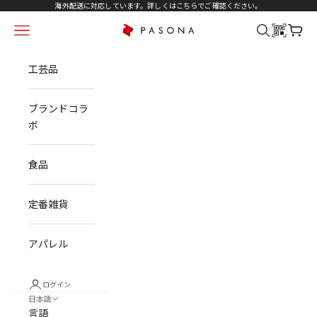
コンテンツへスキップ
海外配送に対応しています。詳しくは
こちら
でご確認ください。
メニュー
検索
カート
PASONA NATUREVERSE
工芸品
ブランドコラ
ボ
食品
定番雑貨
アパレル
ログイン
日本語
言語