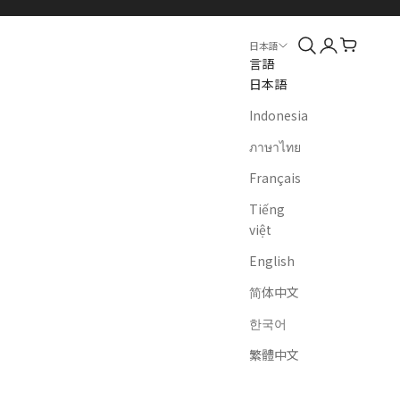
検索
ログイン
カート
日本語
言語
日本語
Indonesia
ภาษาไทย
Français
Tiếng
việt
English
简体中文
한국어
繁體中文