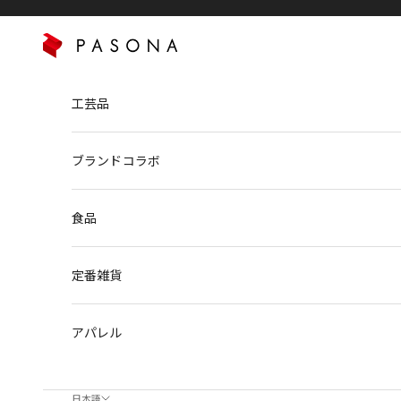
コンテンツへスキップ
PASONA NATUREVERSE
工芸品
ブランドコラボ
食品
定番雑貨
アパレル
日本語