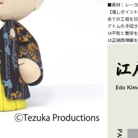
■素材：レーヨ
【
推しポイン
全ての工程を日
アトムの手招き
は平和と繁栄を
は正絹西陣織を