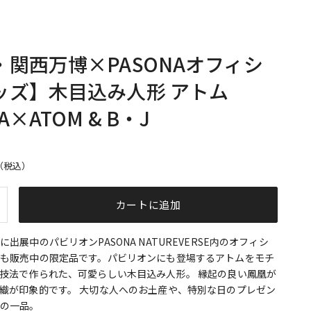
・関西万博×PASONAオフィシ
ッズ】木目込み人形 アトム
A×ATOM & B・J
格
（税込）
を増やす
カートに追加
出展中のパビリオンPASONA NATUREVERSE内のオフィシ
も販売中の限定品です。パビリオンにも登場するアトムをモチ
技法で作られた、可愛らしい木目込み人形。 縁起の良い鳳凰が
織が印象的です。 大切な人へのお土産や、特別な日のプレゼン
りの一品。