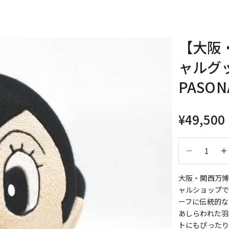
【大阪
ャルグ
PASON
セール価
¥49,500
数量を減らす
数量
大阪・関西万博に
ャルショップで
ーフに伝統的な
あしらわれた羽
トにもぴった