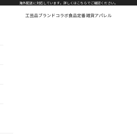
海外配送に対応しています。詳しくは
こちら
でご確認ください。
工芸品
ブランドコラボ
食品
定番雑貨
アパレル