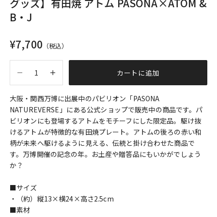
グッズ】有田焼 アトム PASONA×ATOM &
B・J
セール価格
¥7,700
（税込）
数量を減らす
数量を増やす
カートに追加
大阪・関西万博に出展中のパビリオン「PASONA
NATUREVERSE」にある公式ショップで販売中の商品です。パ
ビリオンにも登場するアトムをモチーフにした限定品。駆け抜
けるアトムが特徴的な有田焼プレート。アトムの後ろの赤い和
柄が未来へ駆けるように見える、伝統と掛け合わせた商品で
す。万博開催の記念の年。お土産や贈答品にもいかがでしょう
か？
■サイズ
・（約）縦13×横24×高さ2.5cm
■素材