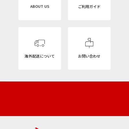
L
ABOUT US
ご利用ガイド
E
T
T
E
R
海外配送について
お問い合わせ
ニ
ュ
ー
ス
レ
タ
ー
新
商
品
や
再