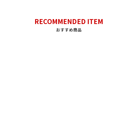
RECOMMENDED ITEM
おすすめ商品
【大阪・関西万博オフィシ
【大阪・関西万博
キャッ
オプションを選択
オプションを選択
カ
ャルグッズ】半袖Tシャツ ア
×PASONAオフィシャルグ
イズ 
トム 「THANK YOU FOR
ッズ】半袖Tシャツ アトム
PASO
LIFE.」 PASONA×ATOM &
ハート (黒)
セー
¥5,28
B・J
PASONA×ATOM & B・J
セール価格
セール価格
¥5,500
¥5,500