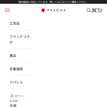
コンテンツへスキップ
海外配送に対応しています。詳しくは
こちら
でご確認ください。
メニュー
検索
カート
PASONA NATUREVERSE
工芸品
ブランドコラ
ボ
食品
定番雑貨
アパレル
ログイン
日本語
言語