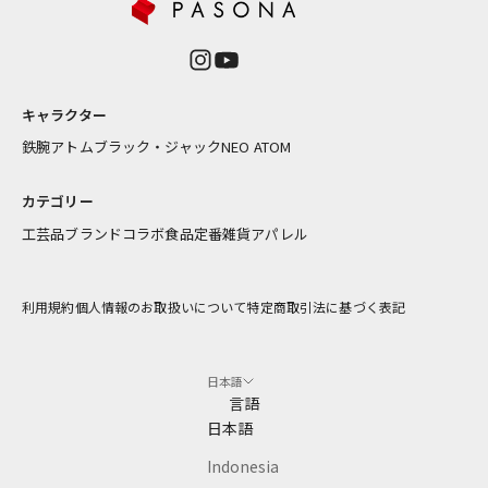
入
荷
情
報
キャラクター
を
お
鉄腕アトム
ブラック・ジャック
NEO ATOM
届
け
カテゴリー
し
工芸品
ブランドコラボ
食品
定番雑貨
アパレル
ま
す
利用規約
個人情報のお取扱いについて
特定商取引法に基づく表記
アドレス
日本語
CRIBE
言語
日本語
Indonesia