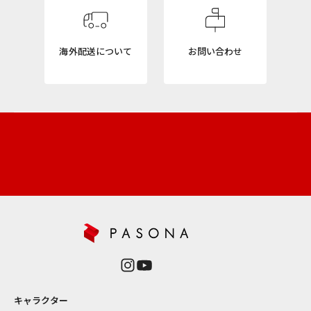
E
R
海外配送について
お問い合わせ
ニ
ュ
ー
ス
レ
タ
ー
新
商
品
や
再
入
荷
情
報
キャラクター
を