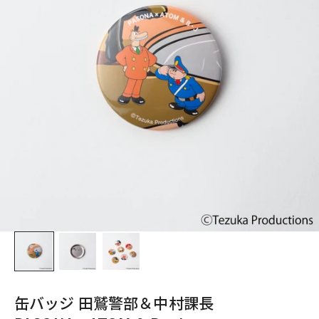
缶バッジ 田鷲警部＆中村課長