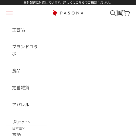
コンテンツへスキップ
海外配送に対応しています。詳しくは
こちら
でご確認ください。
メニュー
検索
カート
PASONA NATUREVERSE
工芸品
ブランドコラ
ボ
食品
定番雑貨
アパレル
ログイン
日本語
言語