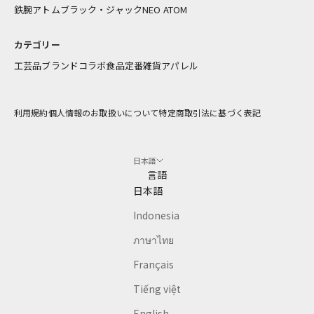
お
鉄腕アトム
ブラック・ジャック
NEO ATOM
届
け
カテゴリー
し
工芸品
ブランドコラボ
食品
定番雑貨
アパレル
ま
す
利用規約
個人情報のお取扱いについて
特定商取引法に基づく表記
アドレス
日本語
CRIBE
言語
日本語
Indonesia
ภาษาไทย
Français
Tiếng việt
English