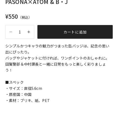
PASONA×ATOM & B・J
セール価格
¥550
（税込）
数量を減らす
数量を増やす
カートに追加
シンプルかつキャラの魅力がつまった缶バッジは、記念の思い
出にぴったり。
バッグやジャケットに付ければ、ワンポイントのおしゃれに。
田鷲警部＆中村課長と一緒に日常をもっと楽しく彩りましょ
う！
■スペック
・サイズ：直径5.6cm
・原産国：中国
・素材：ブリキ、紙、PET