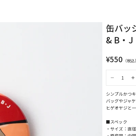
缶バッジ
& B・J
セール価
¥550
（税込
数量を減らす
数量
シンプルかつキ
バッグやジャケ
ヒゲオヤジと
■スペック
・サイズ：直径5
・原産国：中