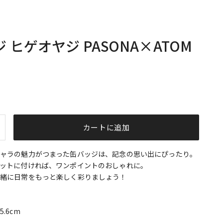
 ヒゲオヤジ PASONA×ATOM
格
）
を増やす
カートに追加
ャラの魅力がつまった缶バッジは、記念の思い出にぴったり。
ットに付ければ、ワンポイントのおしゃれに。
一緒に日常をもっと楽しく彩りましょう！
.6cm
国