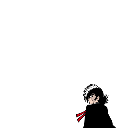
リーサイズ アト
スカジャン アトム PASONA×ATOM
半袖Tシャツ 
& B・J
& B・J
FOR LIFE.
B・J
セール価格
¥82,500
セール価格
¥4,675