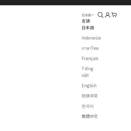
検索
ログイン
カート
日本語
言語
日本語
Indonesia
ภาษาไทย
Français
Tiếng
việt
English
简体中文
한국어
繁體中文