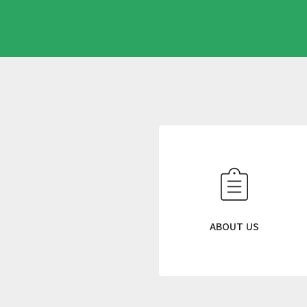
N
E
W
S
L
E
T
ABOUT US
T
E
R
ニ