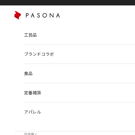
コンテンツへスキップ
PASONA NATUREVERSE
工芸品
ブランドコラボ
食品
定番雑貨
アパレル
日本語