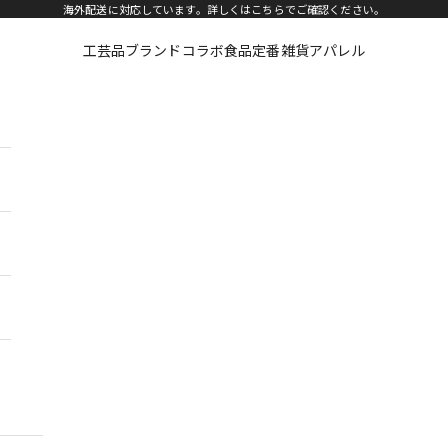
海外配送に対応しています。詳しくは
こちら
でご確認ください。
工芸品
ブランドコラボ
食品
定番雑貨
アパレル