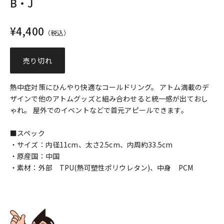
B・J
セール価格
¥4,400
（税込）
売り切れ
熱中症対策にひんやり快適なコールドリング。 アトム満載のデ
ザインで他のアトムグッズと組み合わせると統一感が出ておし
ゃれ。 屋外でのイベントなどで首元アピールできます。
■スペック
・サイズ：内径11cm、太さ2.5cm、内周約33.5cm
・原産国：中国
・素材：外部 TPU(熱可塑性ポリウレタン)、中身 PCM