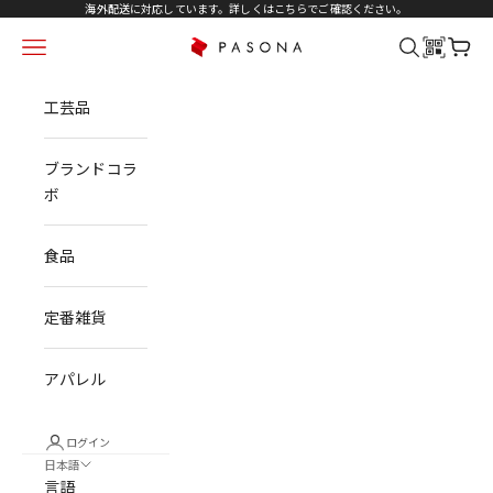
コンテンツへスキップ
海外配送に対応しています。詳しくは
こちら
でご確認ください。
メニュー
検索
カート
PASONA NATUREVERSE
工芸品
ブランドコラ
ボ
食品
定番雑貨
アパレル
ログイン
日本語
言語