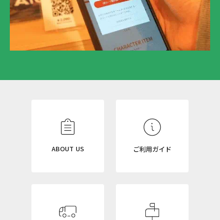
N
E
W
S
L
ABOUT US
ご利用ガイド
E
T
T
E