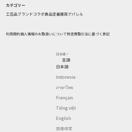
け
カテゴリー
し
工芸品
ブランドコラボ
食品
定番雑貨
アパレル
ま
す
利用規約
個人情報のお取扱いについて
特定商取引法に基づく表記
アドレス
日本語
CRIBE
言語
日本語
Indonesia
ภาษาไทย
Français
Tiếng việt
English
简体中文