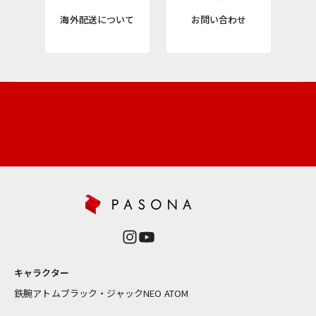
R
海外配送について
お問い合わせ
ニ
ュ
ー
ス
レ
タ
ー
新
商
品
や
再
入
荷
情
報
キャラクター
を
お
鉄腕アトム
ブラック・ジャック
NEO ATOM
届