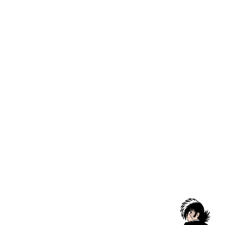
【大阪・関西万博オフィシ
【大阪・関西万博
キャッ
オプションを選択
オプションを選択
カ
ャルグッズ】半袖Tシャツ ア
×PASONAオフィシャルグ
イズ 
トム 「THANK YOU FOR
ッズ】半袖Tシャツ アトム
PASO
LIFE.」 PASONA×ATOM &
ハート (黒)
セー
¥5,28
B・J
PASONA×ATOM & B・J
セール価格
セール価格
¥5,500
¥5,500